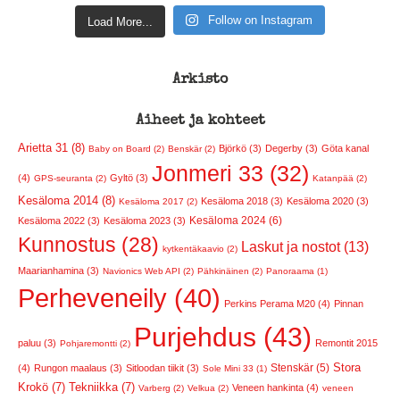
Follow on Instagram
Load More...
Arkisto
Aiheet ja kohteet
Arietta 31 (8)
Björkö (3)
Degerby (3)
Göta kanal
Baby on Board (2)
Benskär (2)
Jonmeri 33 (32)
(4)
Gyltö (3)
GPS-seuranta (2)
Katanpää (2)
Kesäloma 2014 (8)
Kesäloma 2018 (3)
Kesäloma 2020 (3)
Kesäloma 2017 (2)
Kesäloma 2024 (6)
Kesäloma 2022 (3)
Kesäloma 2023 (3)
Kunnostus (28)
Laskut ja nostot (13)
kytkentäkaavio (2)
Maarianhamina (3)
Navionics Web API (2)
Pähkinäinen (2)
Panoraama (1)
Perheveneily (40)
Perkins Perama M20 (4)
Pinnan
Purjehdus (43)
paluu (3)
Remontit 2015
Pohjaremontti (2)
Stora
Stenskär (5)
(4)
Rungon maalaus (3)
Sitloodan tiikit (3)
Sole Mini 33 (1)
Krokö (7)
Tekniikka (7)
Veneen hankinta (4)
Varberg (2)
Velkua (2)
veneen