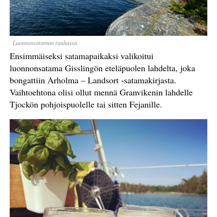
Luonnonsataman rauhassa.
Ensimmäiseksi satamapaikaksi valikoitui
luonnonsatama Gisslingön eteläpuolen lahdelta, joka
bongattiin Arholma – Landsort -satamakirjasta.
Vaihtoehtona olisi ollut mennä Granvikenin lahdelle
Tjockön pohjoispuolelle tai sitten Fejanille.