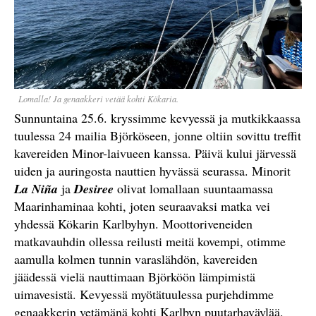
Lomalla! Ja genaakkeri vetää kohti Kökaria.
Sunnuntaina 25.6. kryssimme kevyessä ja mutkikkaassa
tuulessa 24 mailia Björköseen, jonne oltiin sovittu treffit
kavereiden Minor-laivueen kanssa. Päivä kului järvessä
uiden ja auringosta nauttien hyvässä seurassa. Minorit
La Niña
ja
Desiree
olivat lomallaan suuntaamassa
Maarinhaminaa kohti, joten seuraavaksi matka vei
yhdessä Kökarin Karlbyhyn. Moottoriveneiden
matkavauhdin ollessa reilusti meitä kovempi, otimme
aamulla kolmen tunnin varaslähdön, kavereiden
jäädessä vielä nauttimaan Björköön lämpimistä
uimavesistä. Kevyessä myötätuulessa purjehdimme
genaakkerin vetämänä kohti Karlbyn puutarhaväylää.