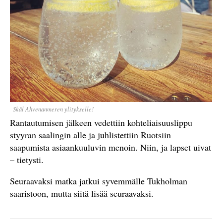
Skål Ahvenanmeren ylitykselle!
Rantautumisen jälkeen vedettiin kohteliaisuuslippu
styyran saalingin alle ja juhlistettiin Ruotsiin
saapumista asiaankuuluvin menoin. Niin, ja lapset uivat
– tietysti.
Seuraavaksi matka jatkui syvemmälle Tukholman
saaristoon, mutta siitä lisää seuraavaksi.