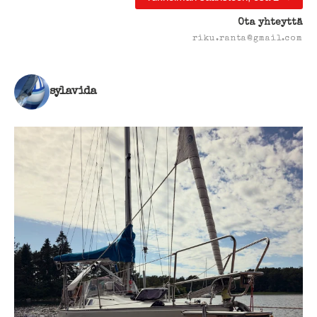
Ota yhteyttä
riku.ranta@gmail.com
sylavida