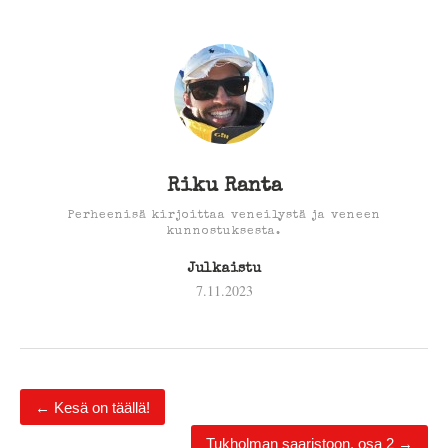
Riku Ranta
Perheenisä kirjoittaa veneilystä ja veneen
kunnostuksesta.
Julkaistu
7.11.2023
←
Kesä on täällä!
Tukholman saaristoon, osa 2
→