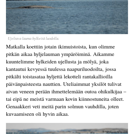
Ujeltava lauma hylkeitä luodolla.
Matkalla koettiin jotain ikimuistoista, kun olimme
pitkän aikaa hyljelauman ympäröiminä. Aikamme
kuuntelimme hylkeiden ujellusta ja mölyä, joka
kantautui kevyessä tuulessa naapuriluodoilta, jossa
pitkälti toistasataa hyljettä lekotteli rantakallioilla
päivänpaisteesta nauttien. Uteliaimmat yksilöt tulivat
aivan veneen perään ihmettelemään outoa ohikulkijaa –
tai eipä ne meistä varmaan kovin kiinnostuneita olleet.
Genaakkeri veti meitä parin solmun vauhdilla, joten
kuvaamiseen oli hyvin aikaa.