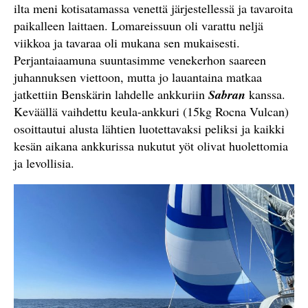
ilta meni kotisatamassa venettä järjestellessä ja tavaroita
paikalleen laittaen. Lomareissuun oli varattu neljä
viikkoa ja tavaraa oli mukana sen mukaisesti.
Perjantaiaamuna suuntasimme venekerhon saareen
juhannuksen viettoon, mutta jo lauantaina matkaa
jatkettiin Benskärin lahdelle ankkuriin
Sabran
kanssa.
Keväällä vaihdettu keula-ankkuri (15kg Rocna Vulcan)
osoittautui alusta lähtien luotettavaksi peliksi ja kaikki
kesän aikana ankkurissa nukutut yöt olivat huolettomia
ja levollisia.