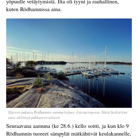
yöpuulle vetäytymistä. Ilta oli tyyni ja rauhallinen,
kuten Rödhamnissa aina.
Täyteen pakattu Rödhamnin satama kylpee ilta-auringossa. Näitä hetkiä kun
saisi säilöttyä pakkaseen talteen.
Seuraavana aamuna (ke 28.6.) kello soitti, ja kun klo 9
Rödhamnin tuoreet sämpylät mätkähtivät keulakannelle,