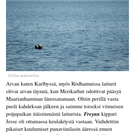
Utelias uiskentelija.
Aivan kuten Karlbyssä, myös Rödhamnissa laiturit
olivat aivan täynnä, kun Merikarhut odottivat pääsyä
Maarianhaminan länsisatamaan. Oltiin perillä vasta
puoli kahdeksan jälkeen ja saimme toiseksi viimeisen
poijupaikan itäisimmästä laiturista.
Freyan
kippari
Jesse oli ottamassa keulaköysiä vastaan. Vaihdettiin
pikaiset kuulumiset punaviinilasin ääressä ennen