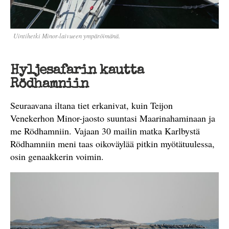
Uintihetki Minor-laivueen ympäröimänä.
Hyljesafarin kautta
Rödhamniin
Seuraavana iltana tiet erkanivat, kuin Teijon
Venekerhon Minor-jaosto suuntasi Maarinahaminaan ja
me Rödhamniin. Vajaan 30 mailin matka Karlbystä
Rödhamniin meni taas oikoväylää pitkin myötätuulessa,
osin genaakkerin voimin.