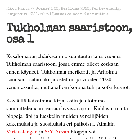
Riku Ranta
//
Jonmeri 33
,
Kesäloma 2023
,
Perheveneily
,
Purjehdus
|
7.11.2023
|
Lukuaika noin
3
minuuttia
Tukholman saaristoon,
osa 1
Kesälomapurjehduksemme suuntautui tänä vuonna
Tukholman saaristoon, jossa emme olleet koskaan
ennen käyneet. Tukholman merikortit ja Arholma –
Landsort -satamakirja ostettiin jo vuoden 2020
venemessuilta, mutta silloin korona tuli ja sotki kuviot.
Keväällä kaivoimme kirjat esiin ja aloimme
suunnittelemaan reissua hyvissä ajoin. Kahlasin muita
blogeja läpi ja lueskelin muiden veneilijöiden
kokemuksia ja suosituksia eri paikoista. Ainakin
Virtauslangan
ja
S/Y Aavan
blogeja voi