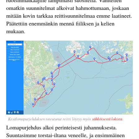
ruotsinmatkaajille lämpimästi suositella. Vähitellen
omatkin suunnitelmat alkoivat hahmottumaan, joskaan
mitään kovin tarkkaa reittisuunnitelmaa emme laatineet.
Päätettiin enemmänkin mennä fiiliksen ja kelien
mukaan.
Kesälomapurjehduksen toteutunut reitti löytyy myös
sähköisestä lokista
.
Lomapurjehdus alkoi perinteisesti juhannuksesta.
Suuntasimme torstai-iltana veneelle, ja ensimmäinen