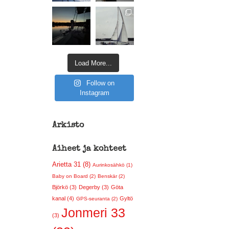
Load More...
Follow on
Instagram
Arkisto
Aiheet ja kohteet
Arietta 31 (8)
Aurinkosähkö (1)
Baby on Board (2)
Benskär (2)
Björkö (3)
Degerby (3)
Göta
kanal (4)
Gyltö
GPS-seuranta (2)
Jonmeri 33
(3)