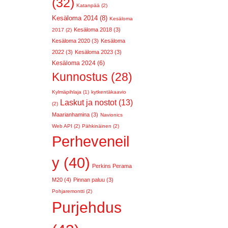
(32)
Katanpää (2)
Kesäloma 2014 (8)
Kesäloma
Kesäloma 2018 (3)
2017 (2)
Kesäloma 2020 (3)
Kesäloma
2022 (3)
Kesäloma 2023 (3)
Kesäloma 2024 (6)
Kunnostus (28)
Kylmäpihlaja (1)
kytkentäkaavio
Laskut ja nostot (13)
(2)
Maarianhamina (3)
Navionics
Web API (2)
Pähkinäinen (2)
Perheveneil
y (40)
Perkins Perama
M20 (4)
Pinnan paluu (3)
Pohjaremontti (2)
Purjehdus