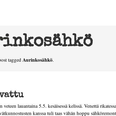
rinkosähkö
Aurinkosähkö
post tagged
.
vattu
n veteen lauantaina 5.5. kesäisessä kelissä. Venettä rikatessa 
ätkunnostusten kanssa tuli taas vähän hoppu sähköremont