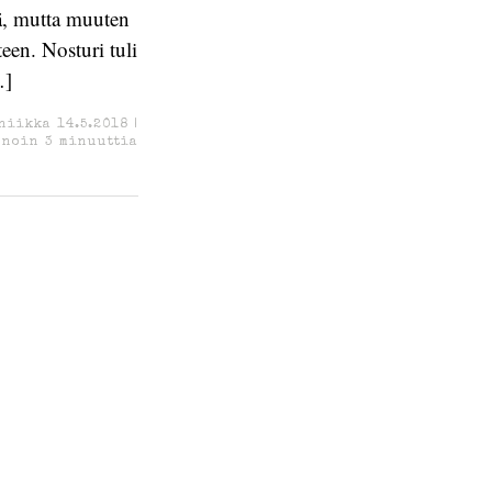
sä, mutta muuten
een. Nosturi tuli
…]
niikka
14.5.2018
|
 noin
3
minuuttia