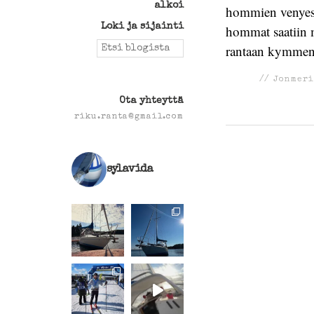
alkoi
hommien venyessä
Loki ja sijainti
hommat saatiin m
Search
rantaan kymmenen
for:
//
Jonmeri
Ota yhteyttä
riku.ranta@gmail.com
sylavida