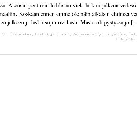
. Asensin pentterin ledilistan vielä laskun jälkeen vedes
aaliin. Koskaan ennen emme ole näin aikaisin ehtineet vet
 jälkeen ja lasku sujui rivakasti. Masto oli pystyssä jo [
 33
,
Kunnostus
,
Laskut ja nostot
,
Perheveneily
,
Purjehdus
,
Tek
Lukuaika