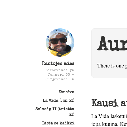
Au
Rantojen mies
There is one 
Perheveneilyä
Jonmeri 33 -
purjeveneellä
Etusivu
La Vida (Jon 33)
Kausi a
Solveig II (Arietta
La Vida laskettii
31)
jopa kuuma. Kev
Tästä se kaikki