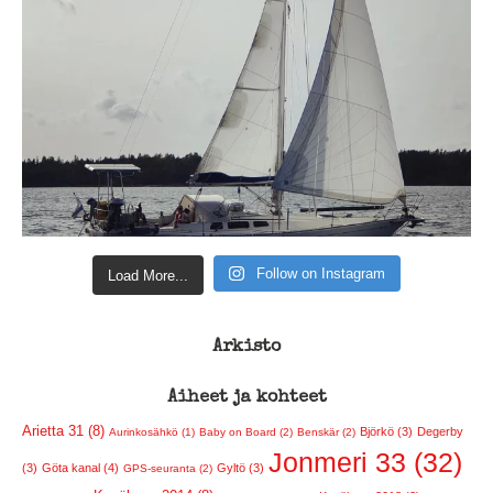
Follow on Instagram
Load More...
Arkisto
Aiheet ja kohteet
Arietta 31 (8)
Björkö (3)
Degerby
Aurinkosähkö (1)
Baby on Board (2)
Benskär (2)
Jonmeri 33 (32)
(3)
Göta kanal (4)
Gyltö (3)
GPS-seuranta (2)