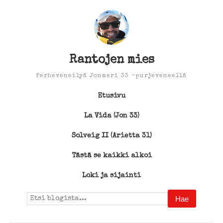
Rantojen mies
Perheveneilyä Jonmeri 33 -purjeveneellä
Etusivu
La Vida (Jon 33)
Solveig II (Arietta 31)
Tästä se kaikki alkoi
Loki ja sijainti
Search
for: