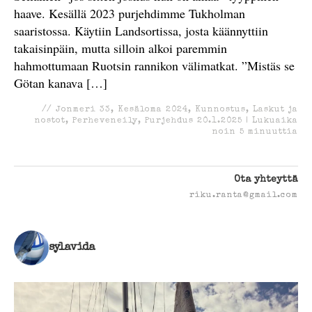
haave. Kesällä 2023 purjehdimme Tukholman
saaristossa. Käytiin Landsortissa, josta käännyttiin
takaisinpäin, mutta silloin alkoi paremmin
hahmottumaan Ruotsin rannikon välimatkat. ”Mistäs se
Götan kanava […]
//
Jonmeri 33
,
Kesäloma 2024
,
Kunnostus
,
Laskut ja
nostot
,
Perheveneily
,
Purjehdus
20.1.2025
|
Lukuaika
noin
5
minuuttia
Ota yhteyttä
riku.ranta@gmail.com
sylavida