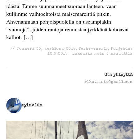
idästä. Emme suunnanneet suoraan länteen, vaan
kuljimme vaihtoehtoista maisemareittiä pitkin.
Ahvenanmaan pohjoispuolella on useampiakin
”vuonoja”, joiden rantoja reunustaa jyrkkänä kohoavat
kalliot. […]
//
Jonmeri 33
,
Kesäloma 2018
,
Perheveneily
,
Purjehdus
12.3.2019
|
Lukuaika noin
3
minuuttia
Ota yhteyttä
riku.ranta@gmail.com
sylavida