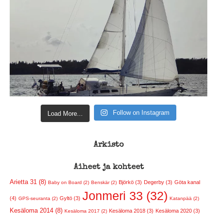
Follow on Instagram
Load More...
Arkisto
Aiheet ja kohteet
Arietta 31 (8)
Björkö (3)
Degerby (3)
Göta kanal
Baby on Board (2)
Benskär (2)
Jonmeri 33 (32)
(4)
Gyltö (3)
GPS-seuranta (2)
Katanpää (2)
Kesäloma 2014 (8)
Kesäloma 2018 (3)
Kesäloma 2020 (3)
Kesäloma 2017 (2)