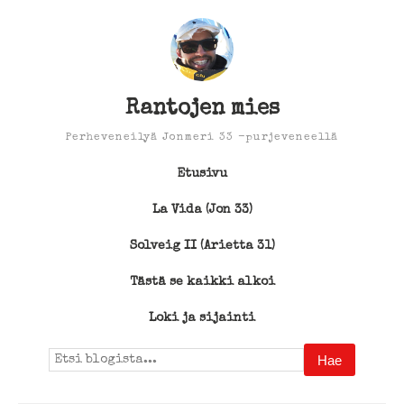
Rantojen mies
Perheveneilyä Jonmeri 33 -purjeveneellä
Etusivu
La Vida (Jon 33)
Solveig II (Arietta 31)
Tästä se kaikki alkoi
Loki ja sijainti
Search
for: