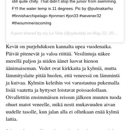
still quite chilly. That didn’t stop the junior from swimming.
FYI the water temp is 11 degrees. Pic by @pulinakarhu
#finnisharchipelago #jonmeri #jon33 #sevener32
#thesummeriscoming
A post shared by
s/y La Vida
(@sylavida) on
May 22, 2020 at 12:16pm PDT
Kevät on purjehduksen kannalta upea vuodenaika.
Päivät pitenevät ja valoa riittää. Vesilintuja näkee
merellä paljon ja niiden äänet luovat hienon
äänimaiseman. Vedet ovat kirkkaita ja kylmiä, mutta
lämmityslaite pitää huolen, että veneessä on lämmintä
ja kuivaa. Kylmiin keleihin voi varustautua pukemalla
lisää vaatetta ja hyttyset loistavat poissaolollaan.
Oivallettiin ensimmäisen reissun jälkeen muuten tuoda
ohuet matot veneelle, mikä nosti mukavuuden aivan
uudelle tasolle, kun jalan alla ei ollutkaan enää kylmä
lattia.