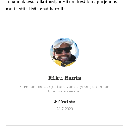
Juhannuksesta alkoi neljän viikon kesälomapurjehdus,
mutta siitä lisää ensi kerralla.
Riku Ranta
Perheenisä kirjoittaa veneilystä ja veneen
kunnostuksesta.
Julkaistu
28.7.2020