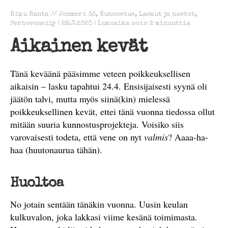
Riku Ranta
//
Jonmeri 33
,
Kunnostus
,
Laskut ja nostot
,
Perheveneily
|
28.7.2020
|
Lukuaika noin
2
minuuttia
Aikainen kevät
Tänä keväänä pääsimme veteen poikkeuksellisen
aikaisin – lasku tapahtui 24.4. Ensisijaisesti syynä oli
jäätön talvi, mutta myös siinä(kin) mielessä
poikkeuksellinen kevät, ettei tänä vuonna tiedossa ollut
mitään suuria kunnostusprojekteja. Voisiko siis
varovaisesti todeta, että vene on nyt
valmis
? Aaaa-ha-
haa (huutonaurua tähän).
Huoltoa
No jotain sentään tänäkin vuonna. Uusin keulan
kulkuvalon, joka lakkasi viime kesänä toimimasta.