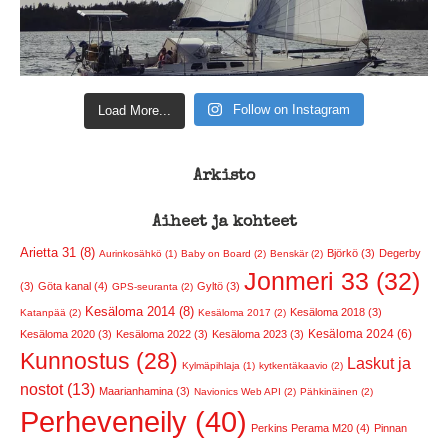
Follow on Instagram
Load More...
Arkisto
Aiheet ja kohteet
Arietta 31 (8)
Björkö (3)
Degerby
Aurinkosähkö (1)
Baby on Board (2)
Benskär (2)
Jonmeri 33 (32)
(3)
Göta kanal (4)
Gyltö (3)
GPS-seuranta (2)
Kesäloma 2014 (8)
Kesäloma 2018 (3)
Katanpää (2)
Kesäloma 2017 (2)
Kesäloma 2024 (6)
Kesäloma 2020 (3)
Kesäloma 2022 (3)
Kesäloma 2023 (3)
Kunnostus (28)
Laskut ja
Kylmäpihlaja (1)
kytkentäkaavio (2)
nostot (13)
Maarianhamina (3)
Navionics Web API (2)
Pähkinäinen (2)
Perheveneily (40)
Perkins Perama M20 (4)
Pinnan