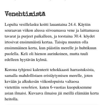
Venehtimistä
Lopulta vesillelasku koitti lauantaina 24.4. Käytiin
seuraavan viikon alussa siivoamassa vene ja laittamassa
tavarat ja purjeet paikalleen, ja torstaina 30.4. köydet
irtosivat ensimmäistä kertaa. Taisipa muuten olla
ensimmäinen kerta, kun päästiin merelle jo huhtikuun
puolella. Keli oli hienon aurinkoinen, mutta tuuli
edelleen hyytävän kylmä.
Korona tyhjensi kalenterit tehokkaasti harrastuksista,
samalla mahdollistaen eristäytymisen merelle, joten
kevään ja alkukesän viikonlopuista valtaosa
vietettiin
venehtien,
kuten 6-vuotias kuopuksemme
asian ilmaisi. Kuvaava ilmaisu jäi meillä elämään kerta
heitolla.