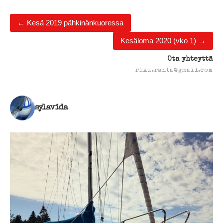
←
Kesä 2019 pähkinänkuoressa
Kesäloma 2020 (vko 1)
→
Ota yhteyttä
riku.ranta@gmail.com
sylavida