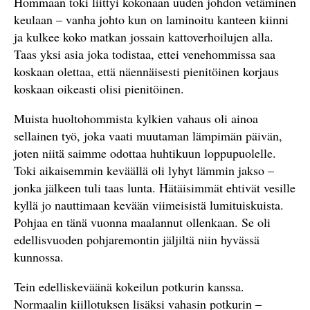
Hommaan toki liittyi kokonaan uuden johdon vetäminen
keulaan – vanha johto kun on laminoitu kanteen kiinni
ja kulkee koko matkan jossain kattoverhoilujen alla.
Taas yksi asia joka todistaa, ettei venehommissa saa
koskaan olettaa, että näennäisesti pienitöinen korjaus
koskaan oikeasti olisi pienitöinen.
Muista huoltohommista kylkien vahaus oli ainoa
sellainen työ, joka vaati muutaman lämpimän päivän,
joten niitä saimme odottaa huhtikuun loppupuolelle.
Toki aikaisemmin keväällä oli lyhyt lämmin jakso –
jonka jälkeen tuli taas lunta. Hätäisimmät ehtivät vesille
kyllä jo nauttimaan kevään viimeisistä lumituiskuista.
Pohjaa en tänä vuonna maalannut ollenkaan. Se oli
edellisvuoden pohjaremontin jäljiltä niin hyvässä
kunnossa.
Tein edelliskeväänä kokeilun potkurin kanssa.
Normaalin kiillotuksen lisäksi vahasin potkurin –