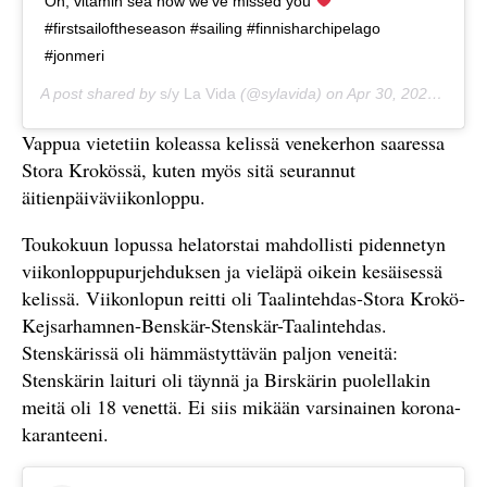
Oh, vitamin sea how we’ve missed you
#firstsailoftheseason #sailing #finnisharchipelago
#jonmeri
A post shared by
s/y La Vida
(@sylavida) on
Apr 30, 2020 at 10:14am PDT
Vappua vietetiin koleassa kelissä venekerhon saaressa
Stora Krokössä, kuten myös sitä seurannut
äitienpäiväviikonloppu.
Toukokuun lopussa helatorstai mahdollisti pidennetyn
viikonloppupurjehduksen ja vieläpä oikein kesäisessä
kelissä. Viikonlopun reitti oli Taalintehdas-Stora Krokö-
Kejsarhamnen-Benskär-Stenskär-Taalintehdas.
Stenskärissä oli hämmästyttävän paljon veneitä:
Stenskärin laituri oli täynnä ja Birskärin puolellakin
meitä oli 18 venettä. Ei siis mikään varsinainen korona-
karanteeni.