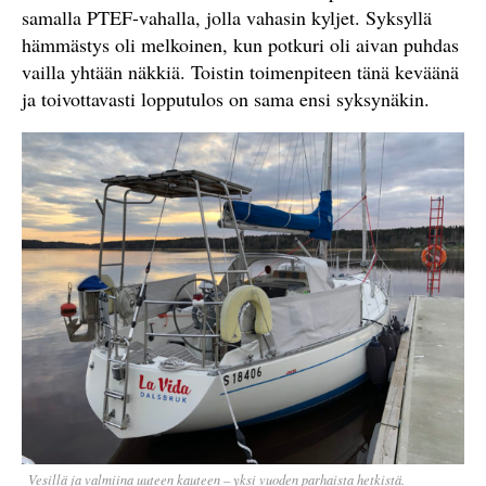
samalla PTEF-vahalla, jolla vahasin kyljet. Syksyllä
hämmästys oli melkoinen, kun potkuri oli aivan puhdas
vailla yhtään näkkiä. Toistin toimenpiteen tänä keväänä
ja toivottavasti lopputulos on sama ensi syksynäkin.
Vesillä ja valmiina uuteen kauteen – yksi vuoden parhaista hetkistä.