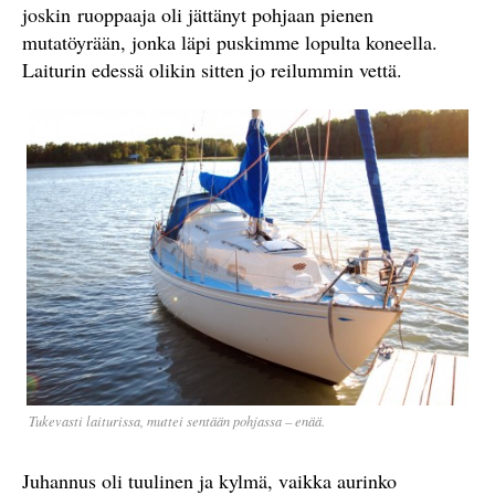
joskin ruoppaaja oli jättänyt pohjaan pienen
mutatöyrään, jonka läpi puskimme lopulta koneella.
Laiturin edessä olikin sitten jo reilummin vettä.
Tukevasti laiturissa, muttei sentään pohjassa – enää.
Juhannus oli tuulinen ja kylmä, vaikka aurinko