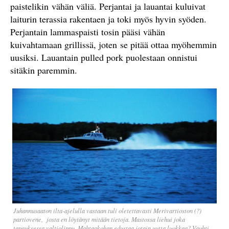
paistelikin vähän väliä. Perjantai ja lauantai kuluivat
laiturin terassia rakentaen ja toki myös hyvin syöden.
Perjantain lammaspaisti tosin pääsi vähän
kuivahtamaan grillissä, joten se pitää ottaa myöhemmin
uusiksi. Lauantain pulled pork puolestaan onnistui
sitäkin paremmin.
Juhannusaaton ilta-ajelulla vastaan tuli oletettavasti Merivartioston (?)
partiovene, josta en löytänyt mitään tietoja. Mastossa liehui joka
tapauksessa valtiolippu. Mahtaakohan edustaa jotain uutta luokkaa? Vauhti