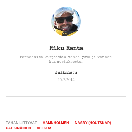
Riku Ranta
Perheenisä kirjoittaa veneilystä ja veneen
kunnostuksesta.
Julkaistu
15.7.2014
TÄHÄN LIITTYVÄT
HAMNHOLMEN
NÄSBY (HOUTSKÄR)
PÄHKINÄINEN
VELKUA