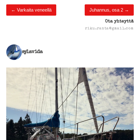
←
Varkaita veneellä
Juhannus, osa 2
→
Ota yhteyttä
riku.ranta@gmail.com
sylavida