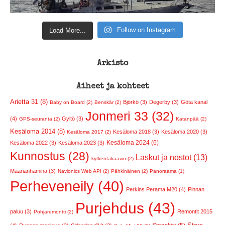
Follow on Instagram
Load More...
Arkisto
Aiheet ja kohteet
Arietta 31 (8)
Björkö (3)
Degerby (3)
Göta kanal
Baby on Board (2)
Benskär (2)
Jonmeri 33 (32)
(4)
Gyltö (3)
GPS-seuranta (2)
Katanpää (2)
Kesäloma 2014 (8)
Kesäloma 2018 (3)
Kesäloma 2020 (3)
Kesäloma 2017 (2)
Kesäloma 2024 (6)
Kesäloma 2022 (3)
Kesäloma 2023 (3)
Kunnostus (28)
Laskut ja nostot (13)
kytkentäkaavio (2)
Maarianhamina (3)
Navionics Web API (2)
Pähkinäinen (2)
Panoraama (1)
Perheveneily (40)
Perkins Perama M20 (4)
Pinnan
Purjehdus (43)
paluu (3)
Remontit 2015
Pohjaremontti (2)