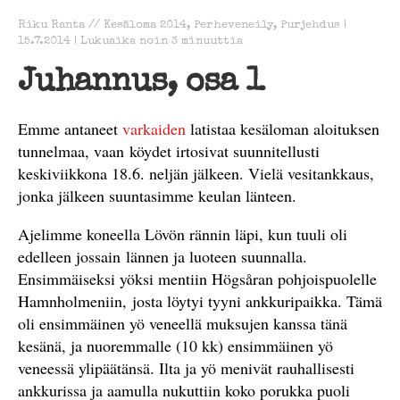
Riku Ranta
//
Kesäloma 2014
,
Perheveneily
,
Purjehdus
|
15.7.2014
|
Lukuaika noin
3
minuuttia
Juhannus, osa 1
Emme antaneet
varkaiden
latistaa kesäloman aloituksen
tunnelmaa, vaan köydet irtosivat suunnitellusti
keskiviikkona 18.6. neljän jälkeen. Vielä vesitankkaus,
jonka jälkeen suuntasimme keulan länteen.
Ajelimme koneella Lövön rännin läpi, kun tuuli oli
edelleen jossain lännen ja luoteen suunnalla.
Ensimmäiseksi yöksi mentiin Högsåran pohjoispuolelle
Hamnholmeniin, josta löytyi tyyni ankkuripaikka. Tämä
oli ensimmäinen yö veneellä muksujen kanssa tänä
kesänä, ja nuoremmalle (10 kk) ensimmäinen yö
veneessä ylipäätänsä. Ilta ja yö menivät rauhallisesti
ankkurissa ja aamulla nukuttiin koko porukka puoli