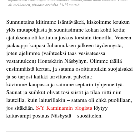
oli melkoinen, pituutta arviolta 13-15 metriä.
Sunnuntaina kiitimme isäntäväkeä, kiskoimme koukun
ylös mutapohjasta ja suuntasimme kokan kohti kotia;
ajatuksena oli kotiutua joskus torstain tienoilla. Veneen
jääkaappi kaipasi Juhannuksen jälkeen täydennystä,
joten ajelimme (vaihteeksi taas vesisateessa
vastatuuleen) Houtskärin Näsbyhyn. Olimme täällä
ensimmäistä kertaa, ja satama osoittautuikin suojaisaksi
ja se tarjosi kaikki tarvittavat palvelut;
kävimme kaupassa ja saimme septarin tyhjennettyä.
Saunat ja suihkut olivat tosi siistit ja tilaa riitti niin
lauteilla, kuin laiturillakin – satama oli ehkä puolillaan,
jos sitäkään.
S/Y Kaminamin blogista
löytyy
kattavampi postaus Näsbystä – suosittelen.