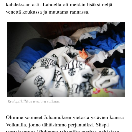
kahdeksaan asti. Lahdella oli meidän lisäksi neljä
venettä koukussa ja muutama rannassa.
Keulapiikillä on unettava vaikutus.
Olimme sopineet Juhannuksen vietosta ystävien kanssa
Velkualla, jonne tähtäsimme perjantaiksi. Siispä
torstaiaamuna lähdimme tekemään matkaa pohjoisen