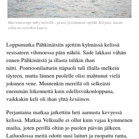
Harvinaisempi näky merellä – peura ylittämässä väylää.
Korjaus: kuvan
eläin on tietenkin kauris.
Loppumatka Pähkinäisiin ajettiin kylmässä kelissä
vesisateen vihmoessa päin näköä. Sade lakkasi vähän
ennen Pähkinäistä ja illasta tulikin ihan
nätti. Ponttoonilaiturin itäpuoli tuli illalla melkein
täyteen, mutta lännen puolelle olisi mahtunut vielä
jokunen vene. Muutenkin merellä oli selkeästi
enemmän liikennettä kuin edellisviikonloppuna,
vaikkakin keli oli ihan yhtä
kesäinen.
Perjantaina matkaa jatkettiin heti aamusta kevyessä
kelissä. Matkaa Velkualle ei ollut kuin vajaa kymmenen
mailia, joten perillä oltiin jo puolen päivän jälkeen.
Lailuodossa meitä odotti uusi laituri ja ruopattu ranta,