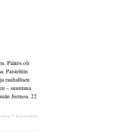
n. Päätös oli
. Paisteltiin
a rauhallisen
een – suuntana
semän Jurmoa. 22
 noin
7
minuuttia