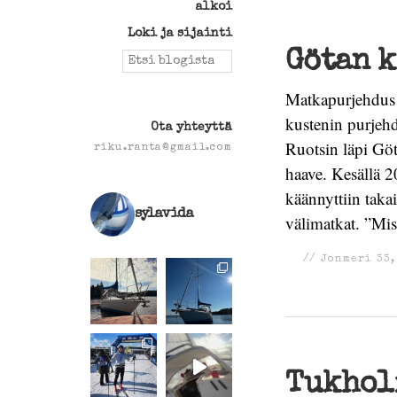
alkoi
Loki ja sijainti
Search
Götan k
for:
Matkapurjehdus 
kustenin purjeh
Ota yhteyttä
Ruotsin läpi Göt
riku.ranta@gmail.com
haave. Kesällä 
käännyttiin tak
sylavida
välimatkat. ”Mi
//
Jonmeri 33
Tukholm