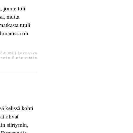
 jonne tuli
sa, mutta
matkasta tuuli
shmanissa oli
.6.2024
|
Lukuaika
noin
6
minuuttia
sä kelissä kohti
at olivat
in siirtymin,
n Furusundia