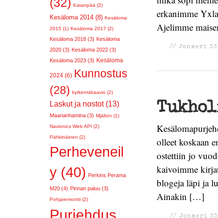
(32)
Katanpää (2)
erkanimme Yxlani
Kesäloma 2014 (8)
Kesäloma
Ajelimme maise
2015 (1)
Kesäloma 2017 (2)
Kesäloma 2018 (3)
Kesäloma
//
Jonmeri 33
2020 (3)
Kesäloma 2022 (3)
Kesäloma
Kesäloma 2023 (3)
Kunnostus
2024 (6)
(28)
kytkentäkaavio (2)
Laskut ja nostot (13)
Tukholm
Maarianhamina (3)
Mjältön (1)
Kesälomapurjeh
Navionics Web API (2)
Pähkinäinen (2)
olleet koskaan 
Perheveneil
ostettiin jo vuo
kaivoimme kirjat
y (40)
Perkins Perama
blogeja läpi ja 
M20 (4)
Pinnan paluu (3)
Ainakin […]
Pohjaremontti (2)
Purjehdus
//
Jonmeri 33