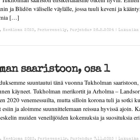
n ja Blidön väliselle väylälle, jossa tuuli keveni ja käänty
mia […]
,
Kesäloma 2023
,
Perheveneily
,
Purjehdus
26.2.2024
|
Lukuaika
an saaristoon, osa 1
duksemme suuntautui tänä vuonna Tukholman saaristoon,
ennen käyneet. Tukholman merikortit ja Arholma – Landsort
den 2020 venemessuilta, mutta silloin korona tuli ja sotki k
 esiin ja aloimme suunnittelemaan reissua hyvissä ajoin. K
lueskelin muiden veneilijöiden kokemuksia ja suosituksia eri
,
Kesäloma 2023
,
Perheveneily
,
Purjehdus
7.11.2023
|
Lukuaika