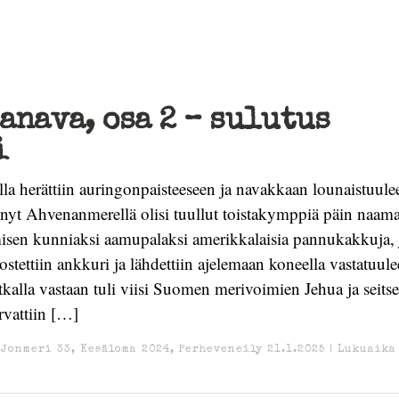
anava, osa 2 – sulutus
i
la herättiin auringonpaisteeseen ja navakkaan lounaistuulee
lä nyt Ahvenanmerellä olisi tuullut toistakymppiä päin naamaa
isen kunniaksi aamupalaksi amerikkalaisia pannukakkuja, j
stettiin ankkuri ja lähdettiin ajelemaan koneella vastatuul
kalla vastaan tuli viisi Suomen merivoimien Jehua ja seit
rvattiin […]
/
Jonmeri 33
,
Kesäloma 2024
,
Perheveneily
21.1.2025
|
Lukuaika