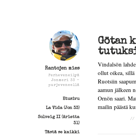
Götan k
tutuks
Vindalsön lahdel
Rantojen mies
ollut oikea, sil
Perheveneilyä
Ruotsiin saapum
Jonmeri 33 -
purjeveneellä
aamun jälkeen no
Ornön saari. Mat
Etusivu
mailin päästä ku
La Vida (Jon 33)
Solveig II (Arietta
/
31)
Tästä se kaikki