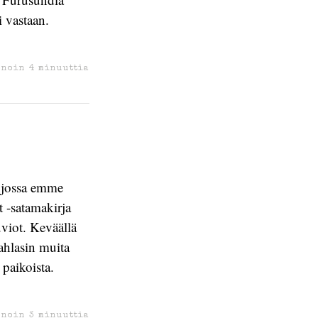
i vastaan.
 noin
4
minuuttia
 jossa emme
 -satamakirja
uviot. Keväällä
ahlasin muita
 paikoista.
 noin
3
minuuttia