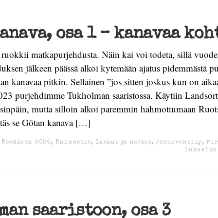
anava, osa 1 – kanavaa koh
ruokkii matkapurjehdusta. Näin kai voi todeta, sillä vuo
duksen jälkeen päässä alkoi kytemään ajatus pidemmästä p
an kanavaa pitkin. Sellainen ”jos sitten joskus kun on aik
2023 purjehdimme Tukholman saaristossa. Käytiin Landsorti
aisinpäin, mutta silloin alkoi paremmin hahmottumaan Ruot
stäs se Götan kanava […]
,
Kesäloma 2024
,
Kunnostus
,
Laskut ja nostot
,
Perheveneily
,
Pu
Lukuaika
an saaristoon, osa 3