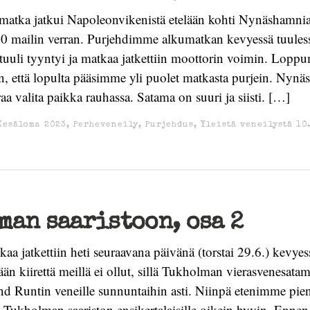
matka jatkui Napoleonvikenistä etelään kohti Nynäshamnia,
30 mailin verran. Purjehdimme alkumatkan kevyessä tuules
tuuli tyyntyi ja matkaa jatkettiin moottorin voimin. Loppu
ten, että lopulta pääsimme yli puolet matkasta purjein. Nynä
raa valita paikka rauhassa. Satama on suuri ja siisti. […]
Kesäloma 2023
,
Perheveneily
,
Purjehdus
,
Yleistä veneilystä
10
an saaristoon, osa 2
aa jatkettiin heti seuraavana päivänä (torstai 29.6.) kevyes
n kiirettä meillä ei ollut, sillä Tukholman vierasvenesatam
nd Runtin veneille sunnuntaihin asti. Niinpä etenimme pien
 Tukholman saariston ensikertalaisille oikein hyvin. Enne