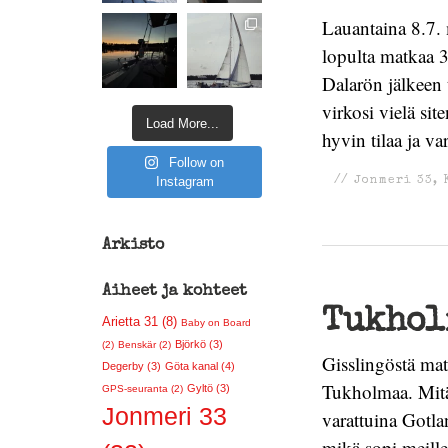
Lauantaina 8.7. 
lopulta matkaa 
Dalarön jälkeen 
virkosi vielä si
Load More...
hyvin tilaa ja va
Follow on
Instagram
//
Jonmeri 33
,
Arkisto
Aiheet ja kohteet
Tukholm
Arietta 31 (8)
Baby on Board
Björkö (3)
(2)
Benskär (2)
Gisslingöstä matk
Degerby (3)
Göta kanal (4)
Tukholmaa. Mitää
Gyltö (3)
GPS-seuranta (2)
Jonmeri 33
varattuina Gotla
mikä sopi meille