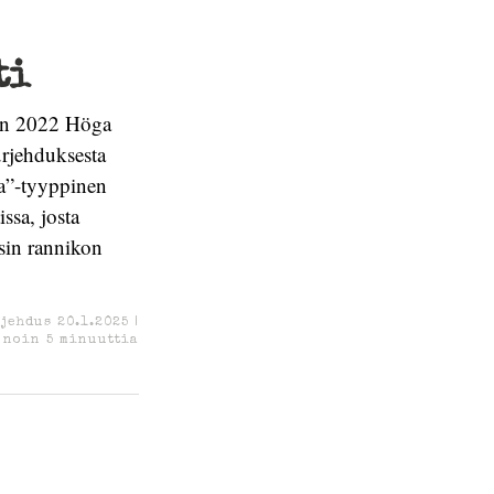
ti
den 2022 Höga
urjehduksesta
aa”-tyyppinen
ssa, josta
sin rannikon
rjehdus
20.1.2025
|
 noin
5
minuuttia